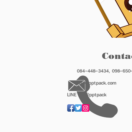
Conta
084-448-3434
,
098-650
info@pptpack.com
LINE ID: @pptpack