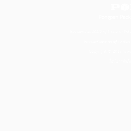
Pongpan Pack
โรงงานนครปฐม: 101/2 หมู่ 3 ซ.ศาลายา 5/
โรงงานฉะเชิงเทรา: 88 หมู่ 12 ตำบ
Copyright © 2017
www
เงื่อนไขการใช้เว