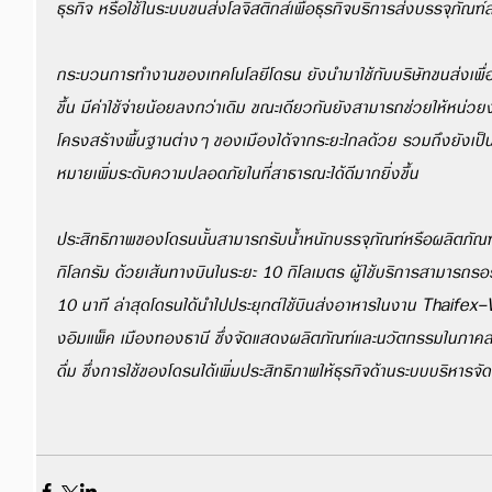
ธุรกิจ หรือใช้ในระบบขนส่งโลจิสติกส์เพื่อธุรกิจบริการส่งบรรจุภั
กระบวนการทำงานของเทคโนโลยีโดรน ยังนำมาใช้กับบริษัทขนส่งเพื่อจ
ขึ้น มีค่าใช้จ่ายน้อยลงกว่าเดิม ขณะเดียวกันยังสามารถช่วยให้
โครงสร้างพื้นฐานต่างๆ ของเมืองได้จากระยะไกลด้วย รวมถึงยังเป็นเ
หมายเพิ่มระดับความปลอดภัยในที่สาธารณะได้ดีมากยิ่งขึ้น 
ประสิทธิภาพของโดรนนั้นสามารถรับน้ำหนักบรรจุภัณฑ์หรือผลิตภัณ
กิโลกรัม ด้วยเส้นทางบินในระยะ 10 กิโลเมตร ผู้ใช้บริการสามารถรอรับส
10 นาที ล่าสุดโดรนได้นำไปประยุกต์ใช้บินส่งอาหารในงาน Thaifex
งอิมแพ็ค เมืองทองธานี ซึ่งจัดแสดงผลิตภัณฑ์และนวัตกรรมในภาค
ดื่ม ซึ่งการใช้ของโดรนได้เพิ่มประสิทธิภาพให้ธุรกิจด้านระบบบริหารจั