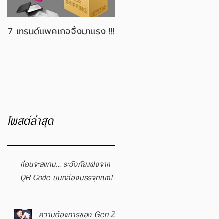
7 เทรนด์แพคเกจจิ้งมาแรง !!!
3 เหตุผลที่เลือกใช้กล่อง
ลูกฟูก
โพสต์ล่าสุด
ก่อนจะสแกน… ระวังภัยแฝงจาก
QR Code บนกล่องบรรจุภัณฑ์!
ความต้องการของ Gen Z