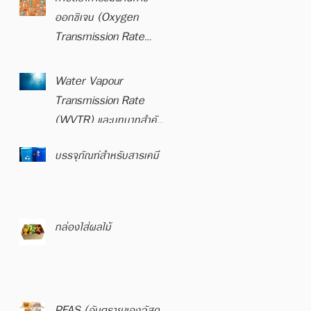
ออกซิเจน (Oxygen
Transmission Rate
OTR)
Water Vapour
Transmission Rate
(WVTR) และบทบาทสำคัญ
ในบรรจุภัณฑ์กล่องกระดาษ
บรรจุภัณฑ์สำหรับสารเคมี
ลูกฟูก
กล่องใส่ผลไม้
PFAS (อันตรายของวัสดุ