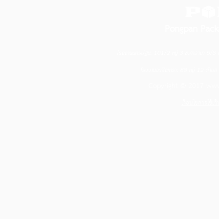
Pongpan Pack
โรงงานนครปฐม: 101/2 หมู่ 3 ซ.ศาลายา 5/
โรงงานฉะเชิงเทรา: 88 หมู่ 12 ตำบ
Copyright © 2017
www
เงื่อนไขการใช้เว